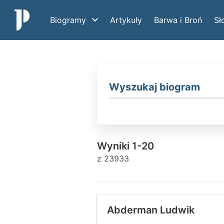
Biogramy
Artykuły
Barwa i Broń
Sł
Szukana fraza
Pułki legionowe
1. pp LP
12
2. pp LP
11
Wyniki 1-20
z 23933
1. puł LP
5
2. puł LP
3
Abderman Ludwik