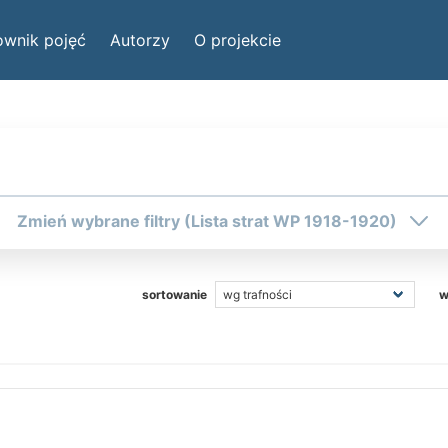
ownik pojęć
Autorzy
O projekcie
Zmień wybrane filtry (Lista strat WP 1918-1920)
3. pp LP
9
4. pp LP
3
5. pp LP
8
6. pp LP
6
sortowanie
w