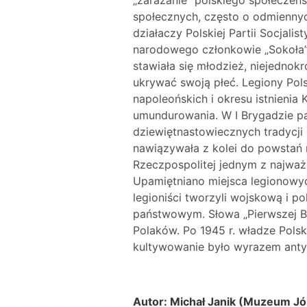
„zarażanie” polskiego społeczeńs
społecznych, często o odmiennych
działaczy Polskiej Partii Socjal
narodowego członkowie „Sokoła”.
stawiała się młodzież, niejednokr
ukrywać swoją płeć. Legiony Pols
napoleońskich i okresu istnieni
umundurowania. W I Brygadzie pa
dziewiętnastowiecznych tradycji
nawiązywała z kolei do powstań 
Rzeczpospolitej jednym z najważ
Upamiętniano miejsca legionowy
legioniści tworzyli wojskową i po
państwowym. Słowa „Pierwszej Bry
Polaków. Po 1945 r. władze Pols
kultywowanie było wyrazem anty
Autor: Michał Janik (Muzeum Jó