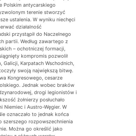
ie Polskim antycarskiego
wyzwolonym terenie stworzyć
sze ustalenia. W wyniku niechęci
zerwać działalność
sudski przystąpił do Naczelnego
h partii. Według zawartego z
ich – ochotniczej formacji,
osiągnięty kompromis pozwolił
, Galicji, Karpatach Wschodnich,
stoczyły swoją największą bitwę.
stwa Kongresowego, cesarze
 polskiego. Jednak wobec braków
zynarodowej, drogi legionistów i
ększość żołnierzy posłuchało
i Niemiec i Austro-Węgier. W
Nie oznaczało to jednak końca
do szerszego rozpowszechnienia
nie. Można go określić jako