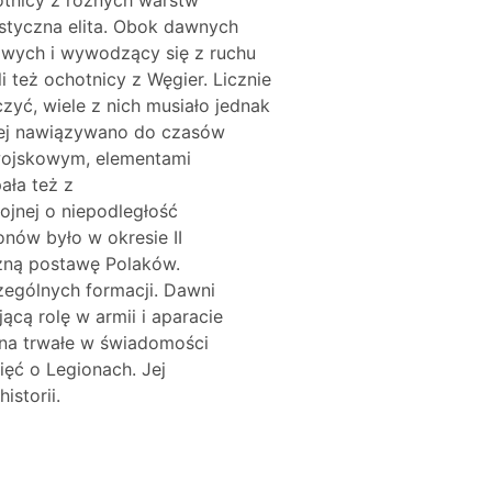
otnicy z różnych warstw
ystyczna elita. Obok dawnych
zowych i wywodzący się z ruchu
też ochotnicy z Węgier. Licznie
czyć, wiele z nich musiało jednak
niej nawiązywano do czasów
 wojskowym, elementami
ała też z
ojnej o niepodległość
nów było w okresie II
czną postawę Polaków.
ególnych formacji. Dawni
ącą rolę w armii i aparacie
y na trwałe w świadomości
ęć o Legionach. Jej
storii.