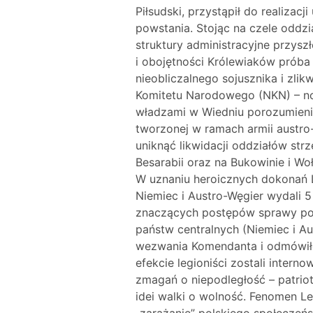
Piłsudski, przystąpił do realizac
powstania. Stojąc na czele oddz
struktury administracyjne przysz
i obojętności Królewiaków próba
nieobliczalnego sojusznika i zlik
Komitetu Narodowego (NKN) – now
władzami w Wiedniu porozumienia
tworzonej w ramach armii austro-
uniknąć likwidacji oddziałów str
Besarabii oraz na Bukowinie i Wo
W uznaniu heroicznych dokonań L
Niemiec i Austro-Węgier wydali 
znaczących postępów sprawy pols
państw centralnych (Niemiec i Aus
wezwania Komendanta i odmówiło 
efekcie legioniści zostali inter
zmagań o niepodległość – patri
idei walki o wolność. Fenomen Le