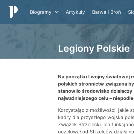
Biogramy
Artykuły
Barwa i Broń
Sł
Legiony Polskie
Na początku I wojny światowej 
polskich stronnictw związana by
stanowiło środowisko działaczy 
najważniejszego celu – niepodle
Korzystając z możliwości, jakie 
kadry dla przyszłego wojska pol
Związek Strzelecki. Ich funkcjon
oczekiwał od Strzelców działaln