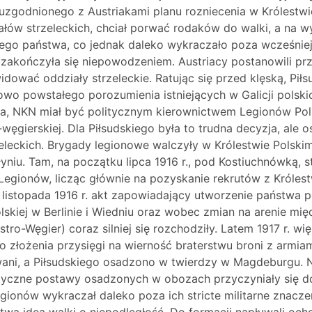
ji uzgodnionego z Austriakami planu rozniecenia w Królestw
iałów strzeleckich, chciał porwać rodaków do walki, a na 
łego państwa, co jednak daleko wykraczało poza wcześniej
 zakończyła się niepowodzeniem. Austriacy postanowili pr
widować oddziały strzeleckie. Ratując się przed klęską, Pił
o powstałego porozumienia istniejących w Galicji polskic
, NKN miał być politycznym kierownictwem Legionów Polsk
węgierskiej. Dla Piłsudskiego była to trudna decyzja, ale 
zeleckich. Brygady legionowe walczyły w Królestwie Polskim
łyniu. Tam, na początku lipca 1916 r., pod Kostiuchnówką, 
egionów, licząc głównie na pozyskanie rekrutów z Króle
5 listopada 1916 r. akt zapowiadający utworzenie państwa
kiej w Berlinie i Wiedniu oraz wobec zmian na arenie międ
tro-Węgier) coraz silniej się rozchodziły. Latem 1917 r. wi
złożenia przysięgi na wierność braterstwu broni z armiam
nowani, a Piłsudskiego osadzono w twierdzy w Magdeburgu. 
otyczne postawy osadzonych w obozach przyczyniały się 
gionów wykraczał daleko poza ich stricte militarne znacze