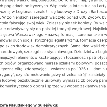
twa ideą walki o niepodległość. Do formacji napływali och
 poglądach politycznych. Wspierała ją intelektualna i art
istycznej w Legionach znaleźli się ludowcy z Drużyn Bartos
 W żołnierskich szeregach walczyło ponad 600 Żydów, byli 
otnie fałszując swój wiek. Zgłaszały się też kobiety. By wal
kie odwoływały się do polskiej tradycji wojskowej. Najsil
a Księstwa Warszawskiego – nazwą formacji, ceremoniałem
nował duch socjalistycznego egalitaryzmu, formacja czerp
 polskich środowisk demokratycznych. Sama idea walki zbr
narodowych, szczególnie styczniowego. Dziedzictwo Legio
niejszych elementów kształtujących tożsamość i patrioty
ch bojów, organizowano marsze szlakami bojowymi poszcz
lityczną elitę, zdobywając – zwłaszcza po 1926 r. – dominuj
gady”, czy sformułowanie „siwy strzelca strój” zaistniał
ki ludowej bezskutecznie usiłowały wymazać zbiorową pami
komunistycznego oporu i sprzeciwu wobec zakłamywania hi
zefa Piłsudskiego w Sulejówku)