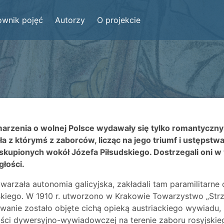
ownik pojęć
Autorzy
O projekcie
marzenia o wolnej Polsce wydawały się tylko romantycz
ła z którymś z zaborców, licząc na jego triumf i ustępst
skupionych wokół Józefa Piłsudskiego. Dostrzegali oni w
głości.
stwarzała autonomia galicyjska, zakładali tam paramilitarn
skiego. W 1910 r. utworzono w Krakowie Towarzystwo „Str
owanie zostało objęte cichą opieką austriackiego wywiadu,
ości dywersyjno-wywiadowczej na terenie zaboru rosyjskie