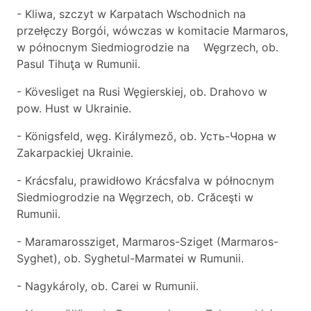
- Kliwa, szczyt w Karpatach Wschodnich na
przełęczy Borgói, wówczas w komitacie Marmaros,
w północnym Siedmiogrodzie na Węgrzech, ob.
Pasul Tihuţa w Rumunii.
- Kövesliget na Rusi Węgierskiej, ob. Drahovo w
pow. Hust w Ukrainie.
- Königsfeld, węg. Királymező, ob. Усть-Чорна w
Zakarpackiej Ukrainie.
- Krácsfalu, prawidłowo Krácsfalva w północnym
Siedmiogrodzie na Węgrzech, ob. Crăceşti w
Rumunii.
- Maramarossziget, Marmaros-Sziget (Marmaros-
Syghet), ob. Syghetul-Marmatei w Rumunii.
- Nagykároly, ob. Carei w Rumunii.