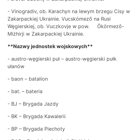
- Vinogradiv, ob. Karachyn na lewym brzegu Cisy w
Zakarpackiej Ukrainie. Vucskómező na Rusi
Węgierskiej, ob. Vuczkovje w pow. Ökörmező-
Miżhirji w Zakarpackiej Ukrainie.
**Nazwy jednostek wojskowych**
- austro-węgierski puł – austro-węgierski pułk
ułanów
- baon – batalion
- bat. – bateria
- BJ – Brygada Jazdy
- BK – Brygada Kawalerii
- BP – Brygada Piechoty