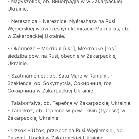
- Nagyszöllös, ob. Виноградів w w Zakarpackiej
Ukrainie.
- Neresznica – Nereznice, Nyéresháza na Rusi
Węgierskiej w ówczesnym komitacie Marmaros, ob.
w Zakarpackiej Ukrainie.
- Ökörmező – Міжгір'я [ukr.], Межгорье [ros.]
siedziba pow. na Rusi, obecnie w Zakarpackiej
Ukrainie.
- Szatmárnémeti, ob. Satu Mare w Rumunii. -
Szeklence, ob. Sokyrnytsia, Сокирниця, ros.
Сокирница w Zakarpackiej Ukrainie.
- Talaborfalva, ob. Теребля w Zakarpackiej Ukrainie.
- Taracköz, ob. Тересва w pow. Тячів (Tyacsiv) w
Zakarpackiej Ukrainie.
- Uzsok – Użok, przełęcz na Rusi Węgierskiej, ob.
Pereval Użockij w Zakarpackiej Ukrainie.