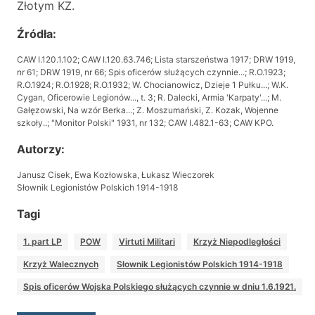
Złotym KZ.
Źródła:
CAW I.120.1.102;
CAW I.120.63.746;
Lista starszeństwa 1917;
DRW 1919,
nr 61;
DRW 1919, nr 66;
Spis oficerów służących czynnie...;
R.O.1923;
R.O.1924;
R.O.1928;
R.O.1932;
W. Chocianowicz, Dzieje 1 Pułku...;
W.K.
Cygan, Oficerowie Legionów..., t. 3;
R. Dalecki, Armia 'Karpaty'...;
M.
Gałęzowski, Na wzór Berka...;
Z. Moszumański, Z. Kozak, Wojenne
szkoły..;
"Monitor Polski" 1931, nr 132;
CAW I.482.1-63;
CAW KPO.
Autorzy:
Janusz Cisek, Ewa Kozłowska, Łukasz Wieczorek
Słownik Legionistów Polskich 1914-1918
Tagi
1. part LP
POW
Virtuti Militari
Krzyż Niepodległości
Krzyż Walecznych
Słownik Legionistów Polskich 1914-1918
Spis oficerów Wojska Polskiego służących czynnie w dniu 1.6.1921.