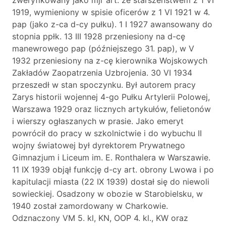
zweryfikowany jako mjr art. ze starszeństwem z 1 VI
1919, wymieniony w spisie oficerów z 1 VI 1921 w 4.
pap (jako z-ca d-cy pułku). 1 I 1927 awansowany do
stopnia ppłk. 13 III 1928 przeniesiony na d-cę
manewrowego pap (późniejszego 31. pap), w V
1932 przeniesiony na z-cę kierownika Wojskowych
Zakładów Zaopatrzenia Uzbrojenia. 30 VI 1934
przeszedł w stan spoczynku. Był autorem pracy
Zarys historii wojennej 4-go Pułku Artylerii Polowej,
Warszawa 1929 oraz licznych artykułów, felietonów
i wierszy ogłaszanych w prasie. Jako emeryt
powrócił do pracy w szkolnictwie i do wybuchu II
wojny światowej był dyrektorem Prywatnego
Gimnazjum i Liceum im. E. Ronthalera w Warszawie.
11 IX 1939 objął funkcję d-cy art. obrony Lwowa i po
kapitulacji miasta (22 IX 1939) dostał się do niewoli
sowieckiej. Osadzony w obozie w Starobielsku, w
1940 został zamordowany w Charkowie.
Odznaczony VM 5. kl, KN, OOP 4. kl., KW oraz