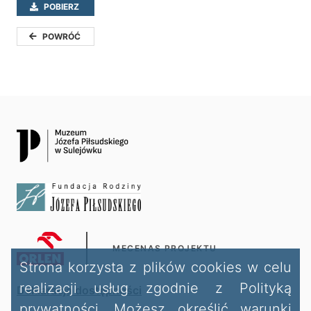
POBIERZ
POWRÓĆ
MECENAS PROJEKTU
Strona korzysta z plików cookies w celu
realizacji usług zgodnie z Polityką
Deklaracja dostępności
prywatności. Możesz określić warunki