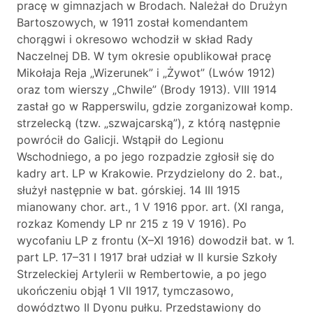
pracę w gimnazjach w Brodach. Należał do Drużyn
Bartoszowych, w 1911 został komendantem
chorągwi i okresowo wchodził w skład Rady
Naczelnej DB. W tym okresie opublikował pracę
Mikołaja Reja „Wizerunek” i „Żywot” (Lwów 1912)
oraz tom wierszy „Chwile” (Brody 1913). VIII 1914
zastał go w Rapperswilu, gdzie zorganizował komp.
strzelecką (tzw. „szwajcarską”), z którą następnie
powrócił do Galicji. Wstąpił do Legionu
Wschodniego, a po jego rozpadzie zgłosił się do
kadry art. LP w Krakowie. Przydzielony do 2. bat.,
służył następnie w bat. górskiej. 14 III 1915
mianowany chor. art., 1 V 1916 ppor. art. (XI ranga,
rozkaz Komendy LP nr 215 z 19 V 1916). Po
wycofaniu LP z frontu (X–XI 1916) dowodził bat. w 1.
part LP. 17–31 I 1917 brał udział w II kursie Szkoły
Strzeleckiej Artylerii w Rembertowie, a po jego
ukończeniu objął 1 VII 1917, tymczasowo,
dowództwo II Dyonu pułku. Przedstawiony do