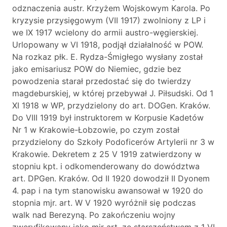
odznaczenia austr. Krzyżem Wojskowym Karola. Po
kryzysie przysięgowym (VII 1917) zwolniony z LP i
we IX 1917 wcielony do armii austro-węgierskiej.
Urlopowany w VI 1918, podjął działalność w POW.
Na rozkaz płk. E. Rydza-Śmigłego wysłany został
jako emisariusz POW do Niemiec, gdzie bez
powodzenia starał przedostać się do twierdzy
magdeburskiej, w której przebywał J. Piłsudski. Od 1
XI 1918 w WP, przydzielony do art. DOGen. Kraków.
Do VIII 1919 był instruktorem w Korpusie Kadetów
Nr 1 w Krakowie-Łobzowie, po czym został
przydzielony do Szkoły Podoficerów Artylerii nr 3 w
Krakowie. Dekretem z 25 V 1919 zatwierdzony w
stopniu kpt. i odkomenderowany do dowództwa
art. DPGen. Kraków. Od II 1920 dowodził II Dyonem
4. pap i na tym stanowisku awansował w 1920 do
stopnia mjr. art. W V 1920 wyróżnił się podczas
walk nad Berezyną. Po zakończeniu wojny