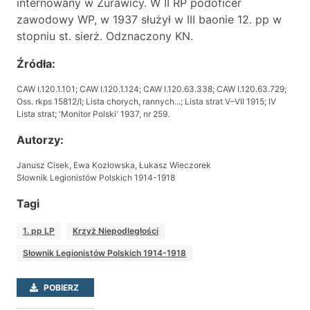
internowany w Żurawicy. W II RP podoficer
zawodowy WP, w 1937 służył w III baonie 12. pp w
stopniu st. sierż. Odznaczony KN.
Źródła:
CAW I.120.1.101;
CAW I.120.1.124;
CAW I.120.63.338;
CAW I.120.63.729;
Oss. rkps 15812/I;
Lista chorych, rannych...;
Lista strat V–VII 1915;
IV
Lista strat;
'Monitor Polski' 1937, nr 259.
Autorzy:
Janusz Cisek, Ewa Kozłowska, Łukasz Wieczorek
Słownik Legionistów Polskich 1914-1918
Tagi
1. pp LP
Krzyż Niepodległości
Słownik Legionistów Polskich 1914-1918
POBIERZ