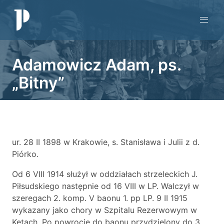
Adamowicz Adam, ps.
„Bitny”
ur. 28 II 1898 w Krakowie, s. Stanisława i Julii z d.
Piórko.
Od 6 VIII 1914 służył w oddziałach strzeleckich J.
Piłsudskiego następnie od 16 VIII w LP. Walczył w
szeregach 2. komp. V baonu 1. pp LP. 9 II 1915
wykazany jako chory w Szpitalu Rezerwowym w
Kętach. Po powrocie do baonu przydzielony do 3.