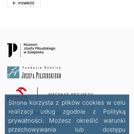
POWRÓĆ
MECENAS PROJEKTU
Strona korzysta z plików cookies w celu
realizacji usług zgodnie z Polityką
Deklaracja dostępności
prywatności. Możesz określić warunki
Polityka prywatności
przechowywania lub dostępu