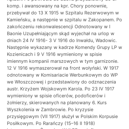
komp. i awansowany na kpr. Chory ponownie,
przebywał do 13 X 1915 w Szpitalu Rezerwowym w
Kamieńsku, a następnie w szpitalu w Zakopanem. Po
zakończeniu rekonwalescencji Odnotowany w I
Baonie Uzupełniającym skąd wyjechał na urlop w
dniach 24 IV 1916- 3 V 1916 do Inwałdu, Wadowic.
Następnie wykazany w kadrze Komendy Grupy LP w
Kozienicach i 9 V 1916 wymieniony w spisie
imiennym kompanii marszowych w tym garnizonie.
12 V 1916 wymaszerował na front wołyński. W 1917
odnotowany w Komisariacie Werbunkowym do WP
we Włoszczowej i przedstawiony do odznaczenia
austr. Krzyżem Wojskowym Karola. Po 23 IV 1917
wymieniony w spisie oficerów, podoficerów i
żołnierzy, skierowanych na planowany 6. Kurs
Wyszkolenia w Zambrowie. Po kryzysie
przysięgowym (VII 1917) służył w Polskim Korpusie
Posiłkowym. Po Rarańczy (15–16 II 1918)