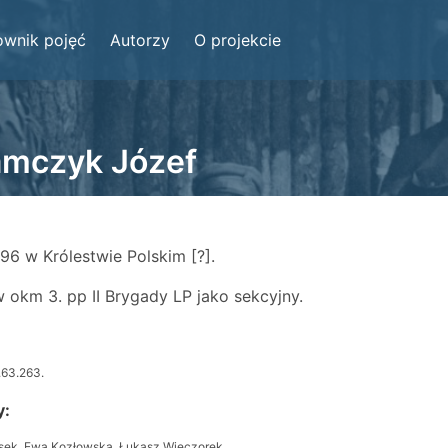
ownik pojęć
Autorzy
O projekcie
mczyk Józef
896 w Królestwie Polskim [?].
w okm 3. pp II Brygady LP jako sekcyjny.
.63.263.
y:
sek, Ewa Kozłowska, Łukasz Wieczorek