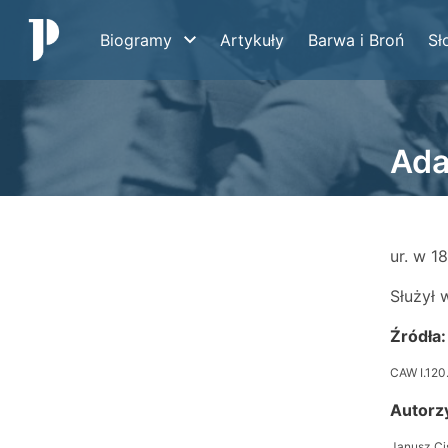
Biogramy
Artykuły
Barwa i Broń
Sł
Ada
ur. w 1
Służył 
Źródła:
CAW I.120
Autorz
Janusz Ci