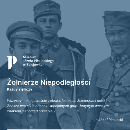
Żołnierze Niepodległości
Każdy się liczy
Wszyscy, co tu jesteście zebrani, jesteście żołnierzami polskimi.
Znoszę wszelkie odznaki specjalnych grup. Jedynym waszym
znakiem jest odtąd orzeł biały.
– Józef Piłsudski